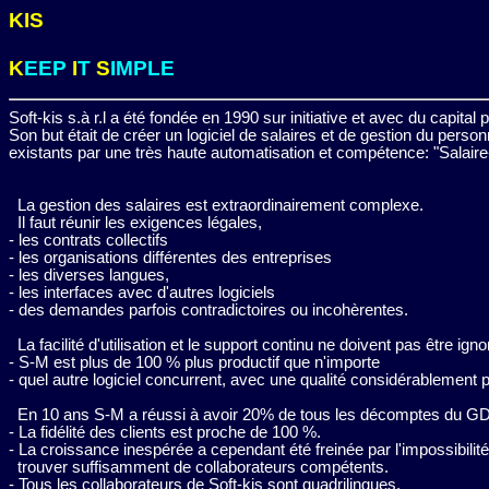
KIS
K
EEP
I
T
S
IMPLE
Soft-kis s.à r.l a été fondée en 1990 sur initiative et avec du capital p
Son but était de créer un logiciel de salaires et de gestion du perso
existants par une très haute automatisation et compétence: "Salair
La gestion des salaires est extraordinairement complexe.
Il faut réunir les exigences légales,
- les contrats collectifs
- les organisations différentes des entreprises
- les diverses langues,
- les interfaces avec d'autres logiciels
- des demandes parfois contradictoires ou incohèrentes.
La facilité d'utilisation et le support continu ne doivent pas être igno
- S-M est plus de 100 % plus productif que n'importe
- quel autre logiciel concurrent, avec une qualité considérablement 
En 10 ans S-M a réussi à avoir 20% de tous les décomptes du G
- La fidélité des clients est proche de 100 %.
- La croissance inespérée a cependant été freinée par l'impossibilit
trouver suffisamment de collaborateurs compétents.
- Tous les collaborateurs de Soft-kis sont quadrilingues.