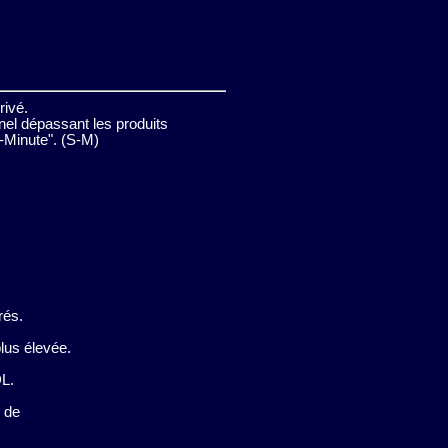
rivé.
nnel dépassant les produits
e-Minute". (S-M)
rés.
plus élevée.
DL.
é de